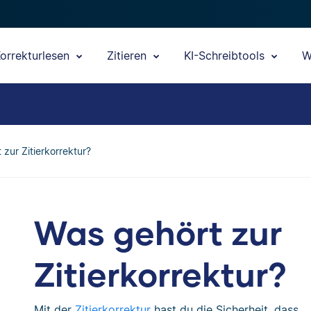
orrekturlesen
Zitieren
KI-Schreibtools
W
 zur Zitierkorrektur?
Was gehört zur
Zitierkorrektur?
Mit der
Zitierkorrektur
hast du die Sicherheit, dass