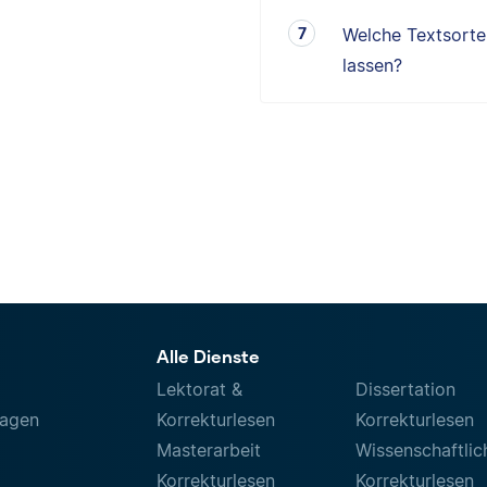
Welche Textsorten
lassen?
Alle Dienste
Lektorat &
Dissertation
ragen
Korrekturlesen
Korrekturlesen
Masterarbeit
Wissenschaftlic
Korrekturlesen
Korrekturlesen