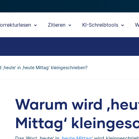
orrekturlesen
Zitieren
KI-Schreibtools
W
 ‚heute‘ in ‚heute Mittag‘ kleingeschrieben?
Warum wird ‚heut
Mittag‘ kleinges
Das Wort ‚heute‘ in ‚
heute Mittag
‘ wird kleingeschrieb