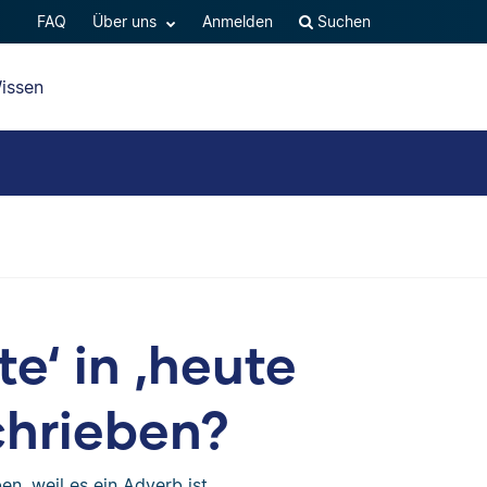
FAQ
Über uns
Anmelden
Suchen
issen
e‘ in ‚heute
chrieben?
en, weil es ein Adverb ist.