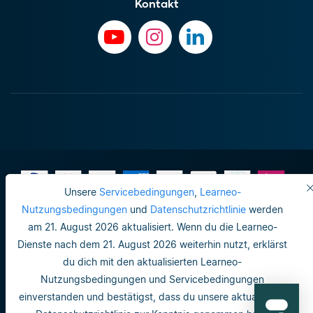
Kontakt
Unsere
Servicebedingungen
,
Learneo-
Nutzungsbedingungen
und
Datenschutzrichtlinie
werden
am 21. August 2026 aktualisiert. Wenn du die Learneo-
Impressum
Dienste nach dem 21. August 2026 weiterhin nutzt, erklärst
Do not sell or share my personal info
du dich mit den aktualisierten Learneo-
Nutzungsbedingungen und Servicebedingungen
Nutzungsbedingungen
einverstanden und bestätigst, dass du unsere aktualisierte
Datenschutzrichtlinie