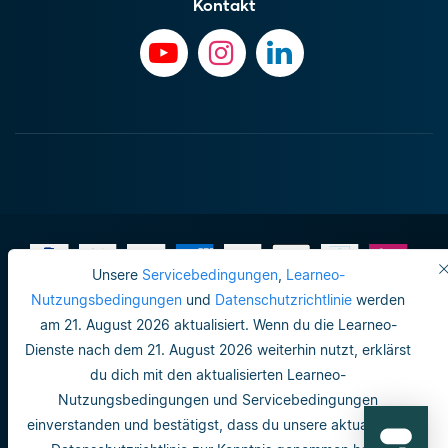
Kontakt
Unsere
Servicebedingungen
,
Learneo-
Nutzungsbedingungen
und
Datenschutzrichtlinie
werden
am 21. August 2026 aktualisiert. Wenn du die Learneo-
Impressum
Dienste nach dem 21. August 2026 weiterhin nutzt, erklärst
Do not sell or share my personal info
du dich mit den aktualisierten Learneo-
Nutzungsbedingungen und Servicebedingungen
Nutzungsbedingungen
einverstanden und bestätigst, dass du unsere aktualisierte
Datenschutzrichtlinie